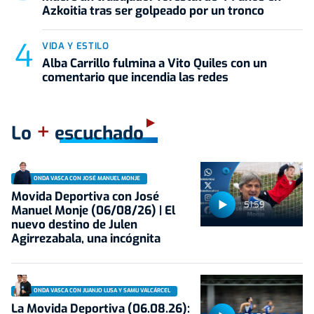
Azkoitia tras ser golpeado por un tronco
VIDA Y ESTILO
Alba Carrillo fulmina a Vito Quiles con un
comentario que incendia las redes
+
Lo
escuchado
ONDA VASCA CON JOSÉ MANUEL MONJE
Movida Deportiva con José
51:59
Manuel Monje (06/08/26) | El
nuevo destino de Julen
Agirrezabala, una incógnita
ONDA VASCA CON JUANJO LUSA Y SAMU VALCÁRCEL
La Movida Deportiva (06.08.26):