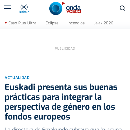
Bus
Bizkaia
Caso Plus Ultra
Eclipse
Incendios
Jaiak 2026
ACTUALIDAD
Euskadi presenta sus buenas
prácticas para integrar la
perspectiva de género en los
fondos europeos
La directora de Emakunde subraya que "ninguna