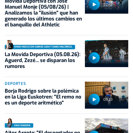
Movida Deportiva con José
52:42
Manuel Monje (05/08/26) |
Analizamos la "ilusión" que han
generado los últimos cambios en
el banquillo del Athletic
ONDA VASCA CON JUANJO LUSA Y SAMU VALCÁRCEL
La Movida Deportiva (05.08.26):
55:18
Aguerd, Zezé... se disparan los
rumores
DEPORTES
Borja Rodrigo sobre la polémica
en la Liga Euskotren: "El remo no
09:23
es un deporte aritmético"
KALE NAGUSIA
Aitor Argote: "El despertador no