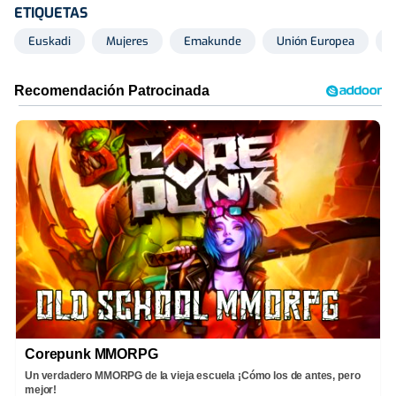
ETIQUETAS
Euskadi
Mujeres
Emakunde
Unión Europea
L
Corepunk MMORPG
Un verdadero MMORPG de la vieja escuela ¡Cómo los de antes, pero
mejor!