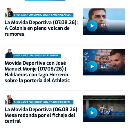
ONDA VASCA CON JUANJO LUSA Y SAMU VALCÁRCEL
La Movida Deportiva (07.08.26):
55:14
A Colonia en pleno volcán de
rumores
ONDA VASCA CON JOSÉ MANUEL MONJE
Movida Deportiva con José
52:11
Manuel Monje (07/08/26) |
Hablamos con Iago Herrerín
sobre la portería del Athletic
ONDA VASCA CON JUANJO LUSA Y SAMU VALCÁRCEL
La Movida Deportiva (06.08.26):
54:50
Mesa redonda por el fichaje del
central