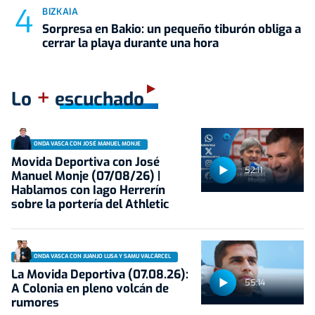
BIZKAIA
Sorpresa en Bakio: un pequeño tiburón obliga a
cerrar la playa durante una hora
+
Lo
escuchado
ONDA VASCA CON JOSÉ MANUEL MONJE
Movida Deportiva con José
52:11
Manuel Monje (07/08/26) |
Hablamos con Iago Herrerín
sobre la portería del Athletic
ONDA VASCA CON JUANJO LUSA Y SAMU VALCÁRCEL
La Movida Deportiva (07.08.26):
55:14
A Colonia en pleno volcán de
rumores