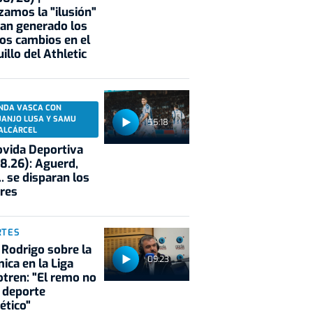
zamos la "ilusión"
an generado los
os cambios en el
illo del Athletic
NDA VASCA CON
UANJO LUSA Y SAMU
55:18
ALCÁRCEL
vida Deportiva
8.26): Aguerd,
.. se disparan los
res
RTES
 Rodrigo sobre la
09:23
ica en la Liga
tren: "El remo no
 deporte
ético"