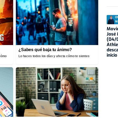
O
M
Movid
José
(04/0
Athle
desca
¿Sabes qué baja tu ánimo?
inicio
¡Cómo
Lo haces todos los días y afecta cómo te sientes