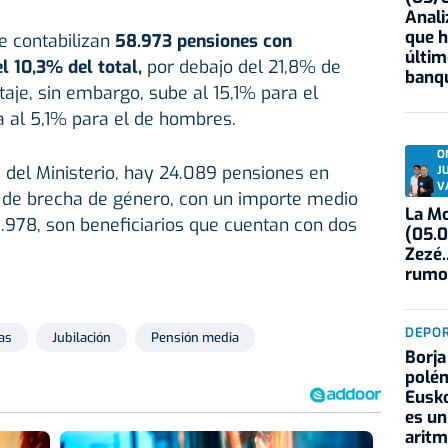
Anali
que h
e contabilizan
58.973 pensiones con
últim
 10,3% del total,
por debajo del 21,8% de
banqu
taje, sin embargo, sube al 15,1% para el
a al 5,1% para el de hombres.
O
 del Ministerio, hay 24.089 pensiones en
J
V
de brecha de género, con un importe medio
La Mo
1.978, son beneficiarios que cuentan con dos
(05.0
Zezé.
rumo
DEPO
as
Jubilación
Pensión media
Borja
polém
Eusko
es un
aritm