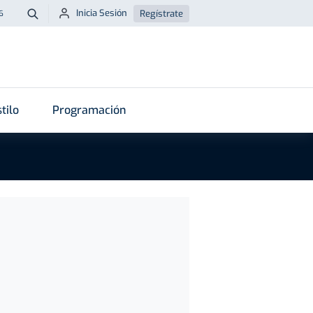
Inicia Sesión
Regístrate
6
Buscar
tilo
Programación