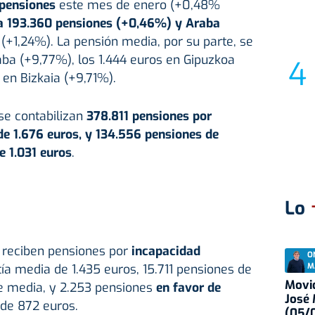
 pensiones
este mes de enero (+0,48%
 193.360 pensiones (+0,46%) y Araba
(+1,24%). La pensión media, por su parte, se
aba (+9,77%), los 1.444 euros en Gipuzkoa
 en Bizkaia (+9,71%).
 se contabilizan
378.811 pensiones por
de 1.676 euros, y 134.556 pensiones de
e 1.031 euros
.
Lo
reciben pensiones por
incapacidad
O
M
tía media de 1.435 euros, 15.711 pensiones de
Movid
e media, y 2.253 pensiones
en favor de
José
 de 872 euros.
(05/0