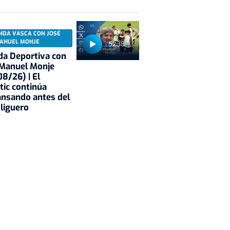
NDA VASCA CON JOSÉ
ANUEL MONJE
52:38
a Deportiva con
 Manuel Monje
8/26) | El
tic continúa
nsando antes del
 liguero