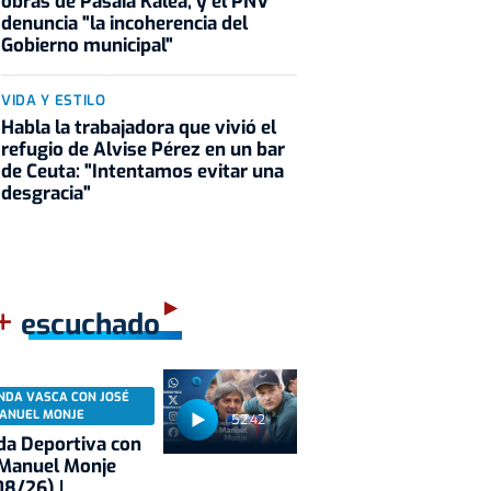
obras de Pasaia Kalea, y el PNV
denuncia "la incoherencia del
Gobierno municipal"
VIDA Y ESTILO
Habla la trabajadora que vivió el
refugio de Alvise Pérez en un bar
de Ceuta: "Intentamos evitar una
desgracia"
+
escuchado
NDA VASCA CON JOSÉ
ANUEL MONJE
52:42
a Deportiva con
 Manuel Monje
8/26) |