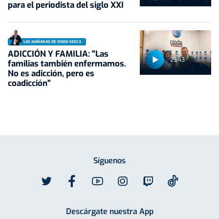
para el periodista del siglo XXI
LAS MAÑANAS DE ONDA VASCA
ADICCIÓN Y FAMILIA: "Las
23:43
familias también enfermamos.
No es adicción, pero es
coadicción"
Síguenos
Descárgate nuestra App