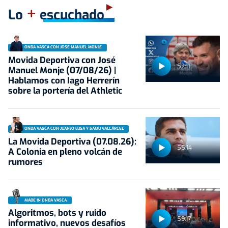
+
Lo
escuchado
ONDA VASCA CON JOSÉ MANUEL MONJE
Movida Deportiva con José
52:11
Manuel Monje (07/08/26) |
Hablamos con Iago Herrerín
sobre la portería del Athletic
ONDA VASCA CON JUANJO LUSA Y SAMU VALCÁRCEL
La Movida Deportiva (07.08.26):
55:14
A Colonia en pleno volcán de
rumores
MADE IN ONDA VASCA
Algoritmos, bots y ruido
59:17
informativo, nuevos desafíos