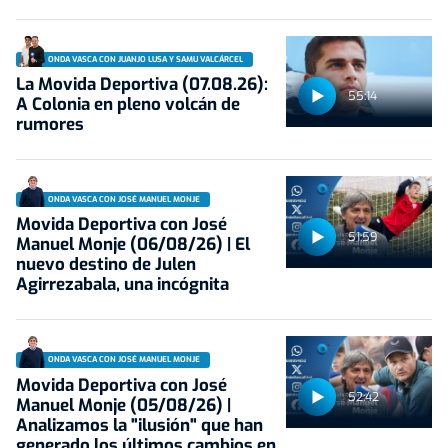
ONDA VASCA CON JUANJO LUSA Y SAMU VALCÁRCEL
La Movida Deportiva (07.08.26):
55:14
A Colonia en pleno volcán de
rumores
ONDA VASCA CON JOSÉ MANUEL MONJE
Movida Deportiva con José
51:59
Manuel Monje (06/08/26) | El
nuevo destino de Julen
Agirrezabala, una incógnita
ONDA VASCA CON JOSÉ MANUEL MONJE
Movida Deportiva con José
52:42
Manuel Monje (05/08/26) |
Analizamos la "ilusión" que han
generado los últimos cambios en