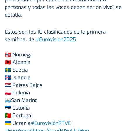
personas y todas las voces deben ser en vivo", se
detalla.
Estos son los 10 clasificados de la primera
semifinal de
#Eurovision2025
🇳🇴 Noruega
🇦🇱 Albania
🇸🇪 Suecia
🇮🇸 Islandia
🇳🇱 Países Bajos
🇵🇱 Polonia
🇸🇲San Marino
🇪🇪 Estonia
🇵🇹 Portugal
🇺🇦 Ucrania
#EurovisiónRTVE
#EuroSemi1
https://t.co/NJSqLb2Hqo