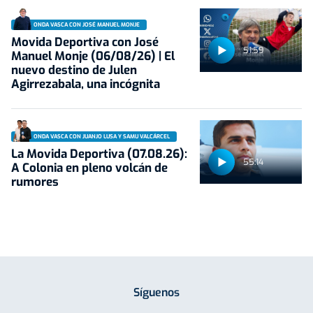
ONDA VASCA CON JOSÉ MANUEL MONJE
Movida Deportiva con José
51:59
Manuel Monje (06/08/26) | El
nuevo destino de Julen
Agirrezabala, una incógnita
ONDA VASCA CON JUANJO LUSA Y SAMU VALCÁRCEL
La Movida Deportiva (07.08.26):
55:14
A Colonia en pleno volcán de
rumores
Síguenos