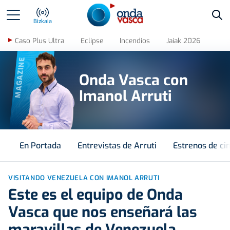
Bus
Bizkaia
Caso Plus Ultra
Eclipse
Incendios
Jaiak 2026
MAGAZINE
Onda Vasca con
Imanol Arruti
En Portada
Entrevistas de Arruti
Estrenos de ci
VISITANDO VENEZUELA CON IMANOL ARRUTI
Este es el equipo de Onda
Vasca que nos enseñará las
maravillas de Venezuela