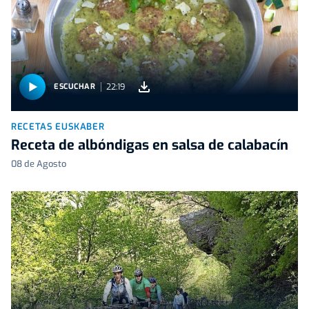
22:19
ESCUCHAR
RECETAS EUSKABER
Receta de albóndigas en salsa de calabacín
08 de Agosto