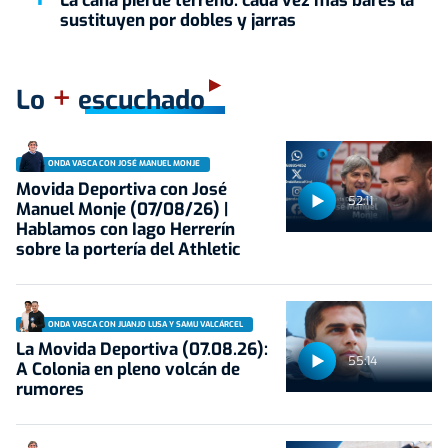
La caña pierde terreno: cada vez más bares la
sustituyen por dobles y jarras
+
Lo
escuchado
ONDA VASCA CON JOSÉ MANUEL MONJE
Movida Deportiva con José
52:11
Manuel Monje (07/08/26) |
Hablamos con Iago Herrerín
sobre la portería del Athletic
ONDA VASCA CON JUANJO LUSA Y SAMU VALCÁRCEL
La Movida Deportiva (07.08.26):
55:14
A Colonia en pleno volcán de
rumores