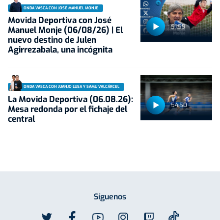
ONDA VASCA CON JOSÉ MANUEL MONJE
Movida Deportiva con José
51:59
Manuel Monje (06/08/26) | El
nuevo destino de Julen
Agirrezabala, una incógnita
ONDA VASCA CON JUANJO LUSA Y SAMU VALCÁRCEL
La Movida Deportiva (06.08.26):
54:50
Mesa redonda por el fichaje del
central
Síguenos