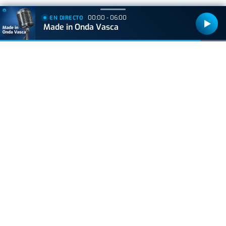
00:00 - 06:00
EN DIRECTO
+
Lo
leído
Made in Onda Vasca
ACTUALIDAD
Consulta los mejores lugares para ver el
eclipse en Euskadi
VIDA Y ESTILO
Un creador de contenido carga contra las
vascas y las redes le ponen en su sitio: "Este
orangután de que árbol se ha caído"
VIDA Y ESTILO
Las tres mejores rutas para vivir el eclipse
total de sol sin salir de Euskal Herria
VIDA Y ESTILO
¿Los huevos tienen el mismo efecto que el