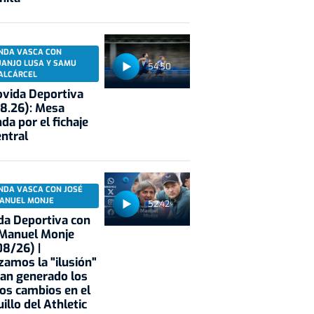
NDA VASCA CON
UANJO LUSA Y SAMU
54:50
ALCÁRCEL
vida Deportiva
8.26): Mesa
da por el fichaje
entral
NDA VASCA CON JOSÉ
ANUEL MONJE
52:42
a Deportiva con
 Manuel Monje
8/26) |
zamos la "ilusión"
an generado los
os cambios en el
illo del Athletic