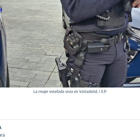
La mujer estafada vivía en Valladolid. / E.P.
A
ura