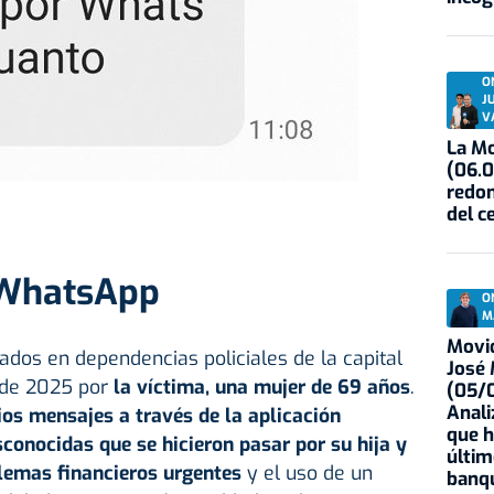
O
J
V
La Mo
(06.0
redon
del c
 WhatsApp
O
M
Movid
dos en dependencias policiales de la capital
José
l de 2025 por
la víctima, una mujer de 69 años
.
(05/0
Anali
ios mensajes a través de la aplicación
que h
onocidas que se hicieron pasar por su hija y
últim
lemas financieros urgentes
y el uso de un
banqu