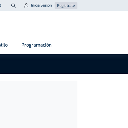
Inicia Sesión
Regístrate
6
Buscar
tilo
Programación