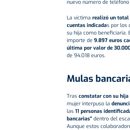
nuevo número de teléfono d
La víctima
realizó un total
cuentas indicada
s por los 
su hija como beneficiaria. 
importe de
9.897 euros cad
última por valor de 30.00
de 94.018 euros.
Mulas bancari
Tras
constatar con su hija
mujer interpuso la
denunci
las
11 personas identifica
bancarias"
dentro del esca
Aunque estos colaboradores