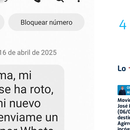
Lo
O
M
Movid
José
(06/0
desti
Agirr
incóg