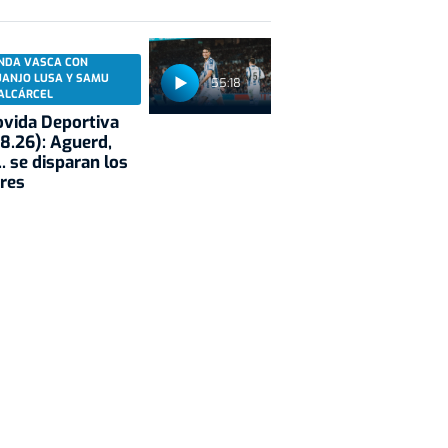
NDA VASCA CON
UANJO LUSA Y SAMU
55:18
ALCÁRCEL
vida Deportiva
8.26): Aguerd,
.. se disparan los
res