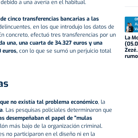
ebido a una avería en el habitual.
 de cinco transferencias bancarias a las
O
J
delincuentes, en los que introdujo los datos de
V
En concreto, efectuó tres transferencias por un
La Mo
a una, una cuarta de 34.327 euros y una
(05.0
Zezé.
0 euros,
con lo que se sumó un perjuicio total
rumo
as
 que no existía tal problema económico
, la
a
. Las pesquisas policiales determinaron que
das desempeñaban el papel de "mulas
lón más bajo de la organización criminal.
 no participaron en el diseño ni en la