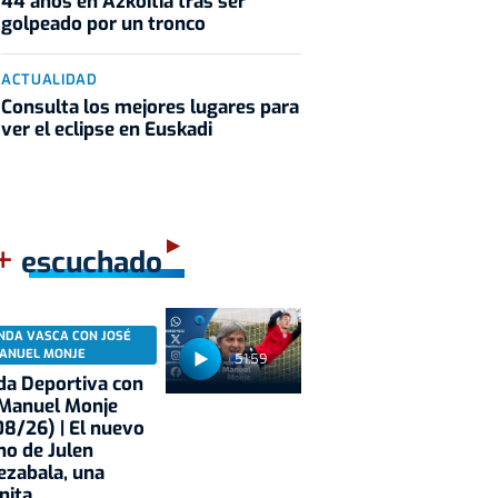
44 años en Azkoitia tras ser
golpeado por un tronco
ACTUALIDAD
Consulta los mejores lugares para
ver el eclipse en Euskadi
+
escuchado
NDA VASCA CON JOSÉ
ANUEL MONJE
51:59
a Deportiva con
 Manuel Monje
8/26) | El nuevo
no de Julen
ezabala, una
nita