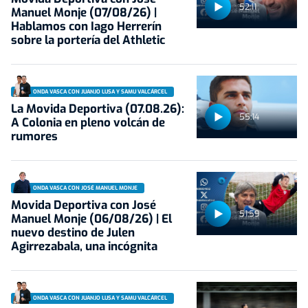
52:11
Manuel Monje (07/08/26) |
Hablamos con Iago Herrerín
sobre la portería del Athletic
ONDA VASCA CON JUANJO LUSA Y SAMU VALCÁRCEL
La Movida Deportiva (07.08.26):
55:14
A Colonia en pleno volcán de
rumores
ONDA VASCA CON JOSÉ MANUEL MONJE
Movida Deportiva con José
51:59
Manuel Monje (06/08/26) | El
nuevo destino de Julen
Agirrezabala, una incógnita
ONDA VASCA CON JUANJO LUSA Y SAMU VALCÁRCEL