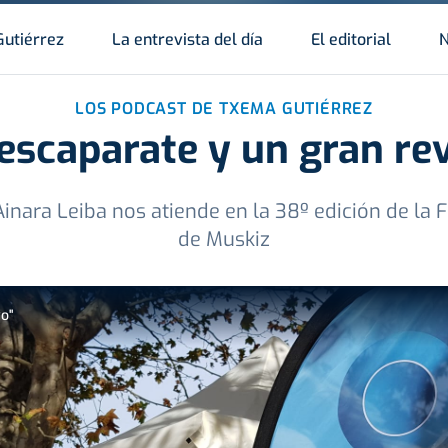
Gutiérrez
La entrevista del día
El editorial
N
LOS PODCAST DE TXEMA GUTIÉRREZ
escaparate y un gran re
inara Leiba nos atiende en la 38º edición de la 
de Muskiz
o"