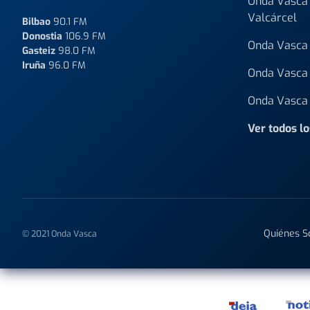
Onda Vasca 
Valcárcel
Bilbao
90.1 FM
Donostia
106.9 FM
Onda Vasca 
Gasteiz
98.0 FM
Iruña
96.0 FM
Onda Vasca 
Onda Vasca 
Ver todos l
Quiénes 
© 2021 Onda Vasca