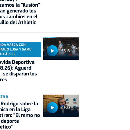
zamos la "ilusión"
an generado los
os cambios en el
illo del Athletic
NDA VASCA CON
UANJO LUSA Y SAMU
55:18
ALCÁRCEL
vida Deportiva
8.26): Aguerd,
.. se disparan los
res
RTES
 Rodrigo sobre la
09:23
ica en la Liga
tren: "El remo no
 deporte
ético"