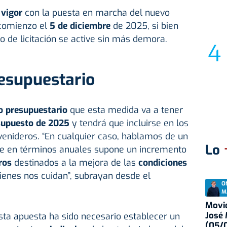
 vigor
con la puesta en marcha del nuevo
 comienzo el
5 de diciembre
de 2025, si bien
o de licitación se active sin más demora.
esupuestario
o presupuestario
que esta medida va a tener
supuesto de 2025
y tendrá que incluirse en los
venideros. “En cualquier caso, hablamos de un
Lo
ue en términos anuales supone un incremento
ros
destinados a la mejora de las
condiciones
ienes nos cuidan”, subrayan desde el
O
M
Movid
José
sta apuesta ha sido necesario establecer un
(05/0