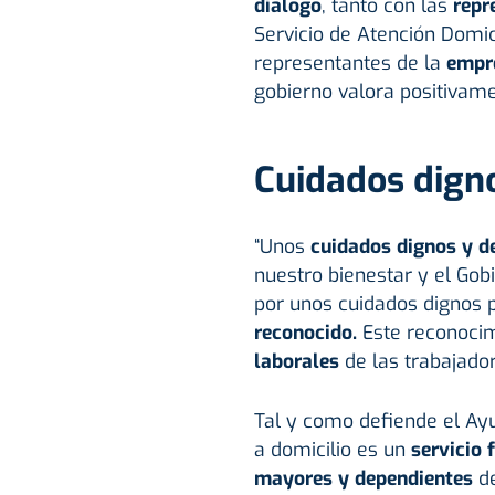
diálogo
, tanto con las
repre
Servicio de Atención Domic
representantes de la
empre
gobierno valora positivame
Cuidados dign
“Unos
cuidados dignos y d
nuestro bienestar y el Gob
por unos cuidados dignos 
reconocido.
Este reconoci
laborales
de las trabajado
Tal y como defiende el Ayu
a domicilio es un
servicio
mayores y dependientes
d