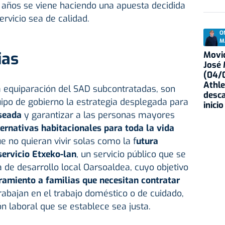
años se viene haciendo una apuesta decidida
ervicio sea de calidad.
O
M
ias
Movid
José
(04/0
Athle
a equiparación del SAD subcontratadas, son
desca
ipo de gobierno la estrategia desplegada para
inicio
seada
y garantizar a las personas mayores
ternativas habitacionales para toda la vida
 no quieran vivir solas como la f
utura
ervicio Etxeko-lan
, un servicio público que se
 de desarrollo local Oarsoaldea, cuyo objetivo
ramiento a familias que necesitan contratar
abajan en el trabajo doméstico o de cuidado,
ón laboral que se establece sea justa.