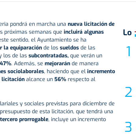
eria pondrá en marcha una
nueva licitación de
Lo
as próximas semanas que
incluirá algunas
 este sentido, el Ayuntamiento se ha
r la equiparación
de los
sueldos
de las
y los de las
subcontratadas,
que verán un
l 47%
. Además, se
mejorarán
de manera
nes sociolaborales
, haciendo que el
incremento
a
licitación
alcance un
56%
respecto al
ariales y sociales previstas para diciembre de
presupuesto de esta licitación, que tendrá una
tercero prorrogable
, incluye un incremento