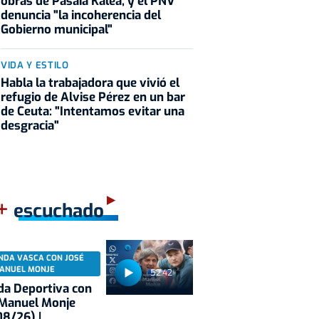
obras de Pasaia Kalea, y el PNV
denuncia "la incoherencia del
Gobierno municipal"
VIDA Y ESTILO
Habla la trabajadora que vivió el
refugio de Alvise Pérez en un bar
de Ceuta: "Intentamos evitar una
desgracia"
+
escuchado
NDA VASCA CON JOSÉ
ANUEL MONJE
52:42
a Deportiva con
 Manuel Monje
8/26) |