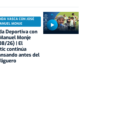
NDA VASCA CON JOSÉ
ANUEL MONJE
52:38
a Deportiva con
 Manuel Monje
8/26) | El
tic continúa
nsando antes del
 liguero