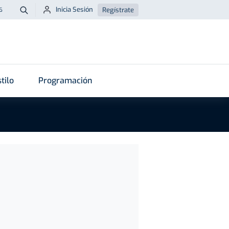
Inicia Sesión
Regístrate
6
Buscar
tilo
Programación