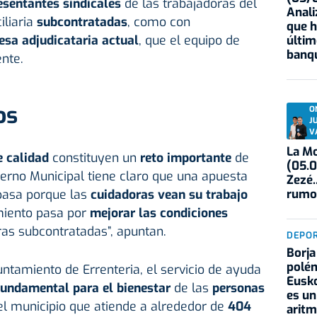
sentantes sindicales
de las trabajadoras del
Anali
iliaria
subcontratadas
, como con
que h
sa adjudicataria actual
, que el equipo de
últim
banqu
nte.
os
O
J
V
La Mo
e calidad
constituyen un
reto importante
de
(05.0
ierno Municipal tiene claro que una apuesta
Zezé.
rumo
pasa porque las
cuidadoras vean su trabajo
miento pasa por
mejorar las condiciones
ras subcontratadas”, apuntan.
DEPO
Borja
polém
ntamiento de Errenteria, el servicio de ayuda
Eusko
 fundamental para el bienestar
de las
personas
es un
el municipio que atiende a alrededor de
404
aritm