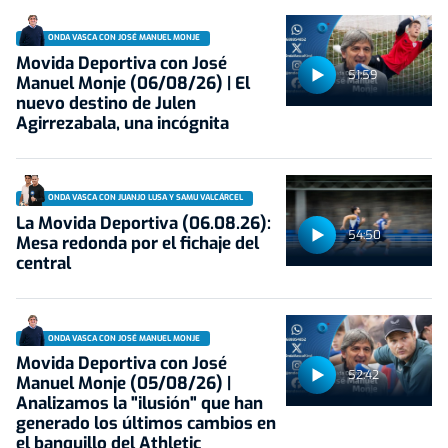
ONDA VASCA CON JOSÉ MANUEL MONJE
Movida Deportiva con José
51:59
Manuel Monje (06/08/26) | El
nuevo destino de Julen
Agirrezabala, una incógnita
ONDA VASCA CON JUANJO LUSA Y SAMU VALCÁRCEL
La Movida Deportiva (06.08.26):
54:50
Mesa redonda por el fichaje del
central
ONDA VASCA CON JOSÉ MANUEL MONJE
Movida Deportiva con José
52:42
Manuel Monje (05/08/26) |
Analizamos la "ilusión" que han
generado los últimos cambios en
el banquillo del Athletic