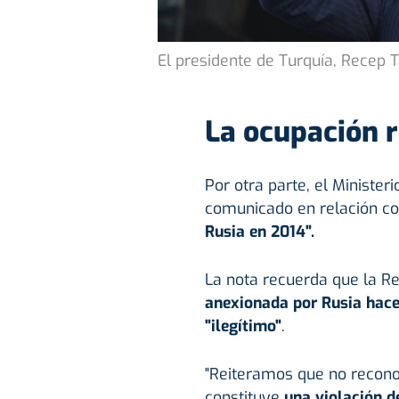
El presidente de Turquía, Recep 
La ocupación 
Por otra parte, el Minister
comunicado en relación co
Rusia
en 2014".
La nota recuerda que la 
anexionada por Rusia hace
"ilegítimo"
.
"Reiteramos que no recono
constituye
una violación d