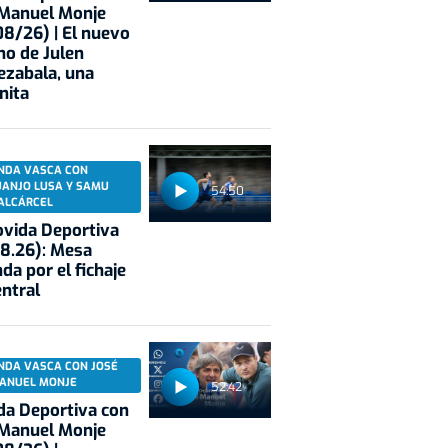
 Manuel Monje
8/26) | El nuevo
no de Julen
ezabala, una
nita
NDA VASCA CON
UANJO LUSA Y SAMU
54:50
ALCÁRCEL
vida Deportiva
8.26): Mesa
da por el fichaje
entral
NDA VASCA CON JOSÉ
ANUEL MONJE
52:42
a Deportiva con
 Manuel Monje