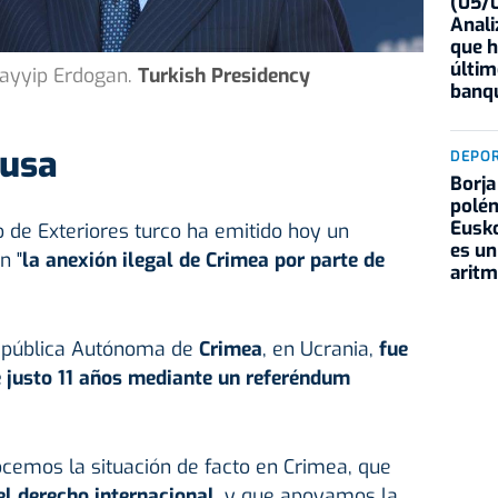
(05/0
Anali
que h
últim
Tayyip Erdogan.
Turkish Presidency
banqu
rusa
DEPO
Borja
polém
Eusko
io de Exteriores turco ha emitido hoy un
es un
n "
la anexión ilegal de Crimea por parte de
aritm
República Autónoma de
Crimea
, en Ucrania,
fue
 justo 11 años mediante un referéndum
cemos la situación de facto en Crimea, que
el derecho internacional
, y que apoyamos la