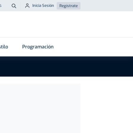
Inicia Sesión
Regístrate
6
Buscar
tilo
Programación