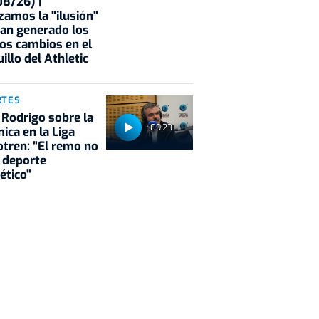
8/26) |
zamos la "ilusión"
an generado los
os cambios en el
illo del Athletic
RTES
 Rodrigo sobre la
09:23
ica en la Liga
tren: "El remo no
 deporte
ético"