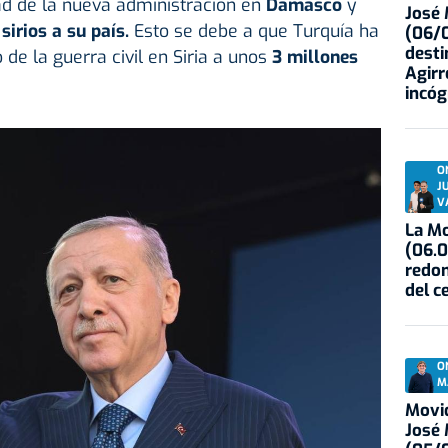
dad de la nueva administración en
Damasco
y
José
sirios a su país.
Esto se debe a que Turquía ha
(06/0
desti
de la guerra civil en Siria a unos
3 millones
Agirr
incóg
O
J
V
La Mo
(06.0
redon
del c
O
M
Movid
José