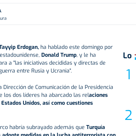
A
tura
Tayyip Erdogan
,
ha hablado este domingo por
Lo
e estadounidense,
Donald Trump
, y le ha
a a "las iniciativas decididas y directas de
guerra entre Rusia y Ucrania".
 Dirección de Comunicación de la Presidencia
e los dos líderes ha abarcado las rel
aciones
y Estados Unidos, así como cuestiones
turco habría subrayado además que
Turquía
 adopte medidas en la lucha antiterrorista con