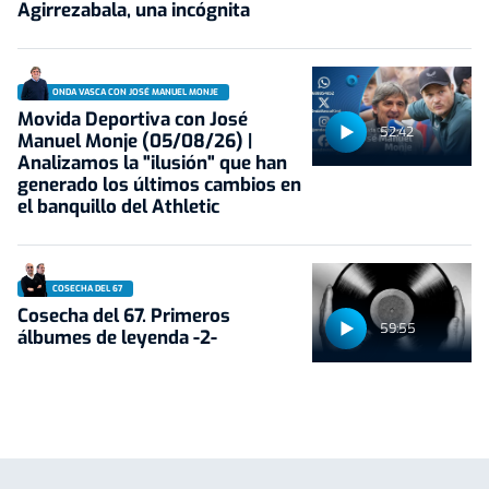
Agirrezabala, una incógnita
ONDA VASCA CON JOSÉ MANUEL MONJE
Movida Deportiva con José
52:42
Manuel Monje (05/08/26) |
Analizamos la "ilusión" que han
generado los últimos cambios en
el banquillo del Athletic
COSECHA DEL 67
Cosecha del 67. Primeros
59:55
álbumes de leyenda -2-