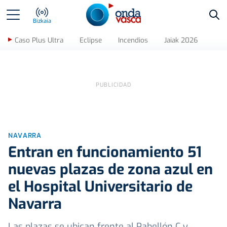
Bus
Bizkaia
Caso Plus Ultra
Eclipse
Incendios
Jaiak 2026
NAVARRA
Entran en funcionamiento 51
nuevas plazas de zona azul en
el Hospital Universitario de
Navarra
Las plazas se ubican frente al Pabellón C y