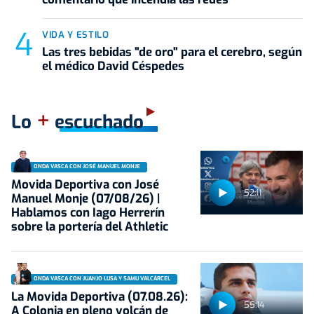
VIDA Y ESTILO
Las tres bebidas "de oro" para el cerebro, según
el médico David Céspedes
+
Lo
escuchado
ONDA VASCA CON JOSÉ MANUEL MONJE
Movida Deportiva con José
52:11
Manuel Monje (07/08/26) |
Hablamos con Iago Herrerín
sobre la portería del Athletic
ONDA VASCA CON JUANJO LUSA Y SAMU VALCÁRCEL
La Movida Deportiva (07.08.26):
55:14
A Colonia en pleno volcán de