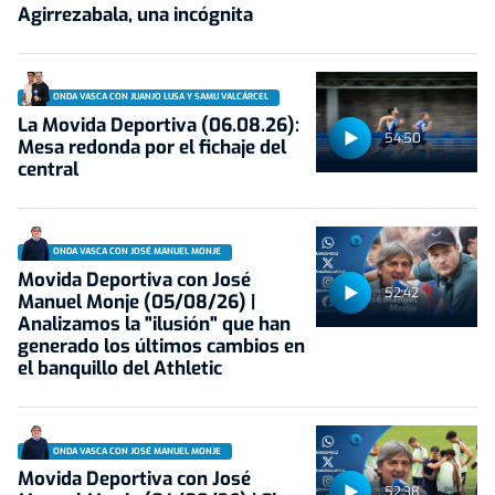
Agirrezabala, una incógnita
ONDA VASCA CON JUANJO LUSA Y SAMU VALCÁRCEL
La Movida Deportiva (06.08.26):
54:50
Mesa redonda por el fichaje del
central
ONDA VASCA CON JOSÉ MANUEL MONJE
Movida Deportiva con José
52:42
Manuel Monje (05/08/26) |
Analizamos la "ilusión" que han
generado los últimos cambios en
el banquillo del Athletic
ONDA VASCA CON JOSÉ MANUEL MONJE
Movida Deportiva con José
52:38