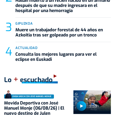
Hallan muerto a un recién nacido en un armario
después de que su madre ingresara en el
hospital por una hemorragia
GIPUZKOA
Muere un trabajador forestal de 44 años en
Azkoitia tras ser golpeado por un tronco
ACTUALIDAD
Consulta los mejores lugares para ver el
eclipse en Euskadi
+
Lo
escuchado
ONDA VASCA CON JOSÉ MANUEL MONJE
Movida Deportiva con José
51:59
Manuel Monje (06/08/26) | El
nuevo destino de Julen