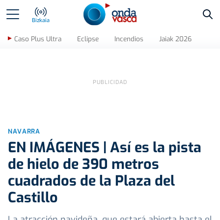
Bus
Bizkaia
Caso Plus Ultra
Eclipse
Incendios
Jaiak 2026
NAVARRA
EN IMÁGENES | Así es la pista
de hielo de 390 metros
cuadrados de la Plaza del
Castillo
La atracción navideña, que estará abierta hasta el