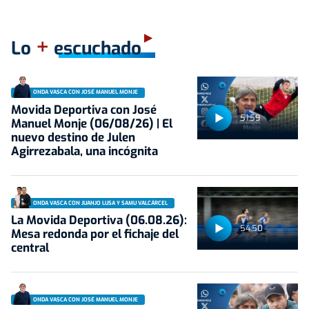
+
Lo
escuchado
ONDA VASCA CON JOSÉ MANUEL MONJE
Movida Deportiva con José
51:59
Manuel Monje (06/08/26) | El
nuevo destino de Julen
Agirrezabala, una incógnita
ONDA VASCA CON JUANJO LUSA Y SAMU VALCÁRCEL
La Movida Deportiva (06.08.26):
54:50
Mesa redonda por el fichaje del
central
ONDA VASCA CON JOSÉ MANUEL MONJE