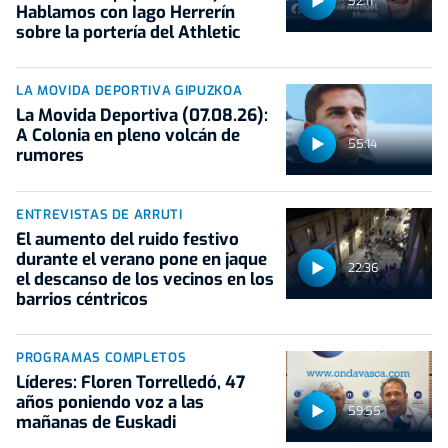
52:11
Hablamos con Iago Herrerín
sobre la portería del Athletic
LA MOVIDA DEPORTIVA GIPUZKOA
La Movida Deportiva (07.08.26):
A Colonia en pleno volcán de
55:14
rumores
ENTREVISTAS DE ARRUTI
El aumento del ruido festivo
durante el verano pone en jaque
22:36
el descanso de los vecinos en los
barrios céntricos
PROGRAMAS COMPLETOS
Líderes: Floren Torrelledó, 47
años poniendo voz a las
59:55
mañanas de Euskadi