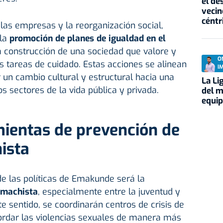
el de
vecin
céntr
 las empresas y la reorganización social,
 la
promoción de planes de igualdad en el
a construcción de una sociedad que valore y
O
s tareas de cuidado. Estas acciones se alinean
I
r un cambio cultural y estructural hacia una
La Li
s sectores de la vida pública y privada.
del m
equi
ientas de prevención de
ista
e las políticas de Emakunde será la
a machista
, especialmente entre la juventud y
ste sentido, se coordinarán centros de crisis de
ordar las violencias sexuales de manera más