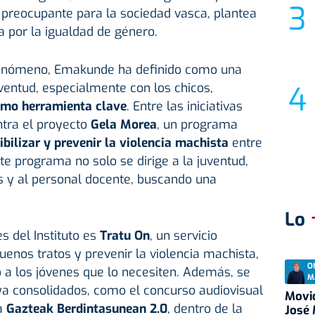
, preocupante para la sociedad vasca, plantea
a por la igualdad de género.
 fenómeno, Emakunde ha definido como una
uventud, especialmente con los chicos,
como herramienta clave
. Entre las iniciativas
tra el proyecto
Gela Morea
, un programa
ibilizar y prevenir la violencia machista
entre
te programa no solo se dirige a la juventud,
s y al personal docente, buscando una
Lo
s del Instituto es
Tratu On
, un servicio
uenos tratos y prevenir la violencia machista,
O
 a los jóvenes que lo necesiten. Además, se
M
ya consolidados, como el concurso audiovisual
Movid
a
Gazteak Berdintasunean 2.0
, dentro de la
José