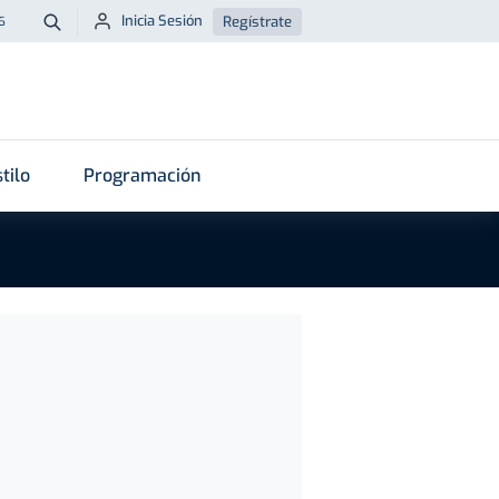
Inicia Sesión
Regístrate
6
Buscar
tilo
Programación