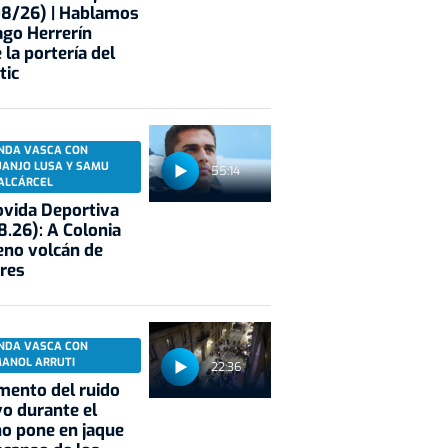
08/26) | Hablamos
ago Herrerín
 la portería del
tic
NDA VASCA CON
UANJO LUSA Y SAMU
55:14
ALCÁRCEL
vida Deportiva
8.26): A Colonia
eno volcán de
res
NDA VASCA CON
MANOL ARRUTI
22:36
mento del ruido
vo durante el
o pone en jaque