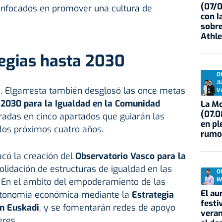
(07/
enfocados en promover una cultura de
con I
sobre
Athle
tegias hasta 2030
O
J
 Elgarresta también desglosó las once metas
V
 2030 para la Igualdad en la Comunidad
La Mo
(07.0
uradas en cinco apartados que guiarán las
en pl
os próximos cuatro años.
rumo
acó la creación del
Observatorio Vasco para la
solidación de estructuras de igualdad en las
O
I
. En el ámbito del empoderamiento de las
El au
utonomía económica mediante la
Estrategia
festi
en Euskadi
, y se fomentarán redes de apoyo
veran
eres.