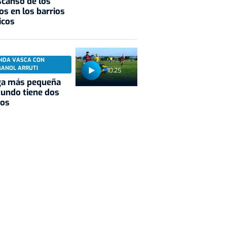
scanso de los
os en los barrios
icos
NDA VASCA CON
MANOL ARRUTI
10:25
ga más pequeña
undo tiene dos
pos