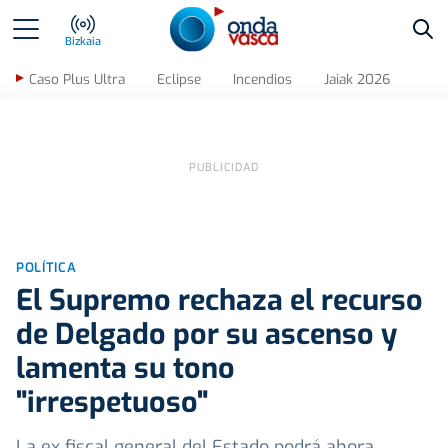
Bus
Bizkaia
Caso Plus Ultra
Eclipse
Incendios
Jaiak 2026
POLÍTICA
El Supremo rechaza el recurso
de Delgado por su ascenso y
lamenta su tono
"irrespetuoso"
La ex fiscal general del Estado podrá ahora