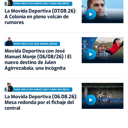
ONDA VASCA CON JUANJO LUSA Y SAMU VALCÁRCEL
La Movida Deportiva (07.08.26):
55:14
A Colonia en pleno volcán de
rumores
ONDA VASCA CON JOSÉ MANUEL MONJE
Movida Deportiva con José
51:59
Manuel Monje (06/08/26) | El
nuevo destino de Julen
Agirrezabala, una incógnita
ONDA VASCA CON JUANJO LUSA Y SAMU VALCÁRCEL
La Movida Deportiva (06.08.26):
54:50
Mesa redonda por el fichaje del
central