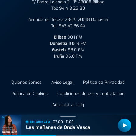
C/ Padre Lojendio 2 - 1º 48008 Bilbao
Tel:
94 413 25 80
Avenida de Tolosa 23-25 20018 Donostia
Tel:
943 42 36 44
Bilbao
90.1 FM
Donostia
106.9 FM
Gasteiz
98.0 FM
Iruña
96.0 FM
Quiénes Somos
Aviso Legal
Política de Privacidad
Política de Cookies
Condiciones de uso y Contratación
Administrar Utiq
© 2021 Onda Vasca
07:00 - 11:00
EN DIRECTO
Las mañanas de Onda Vasca