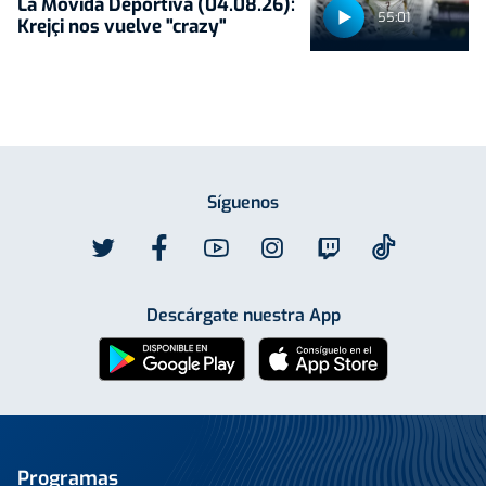
La Movida Deportiva (04.08.26):
55:01
Krejçi nos vuelve "crazy"
Síguenos
Descárgate nuestra App
Programas