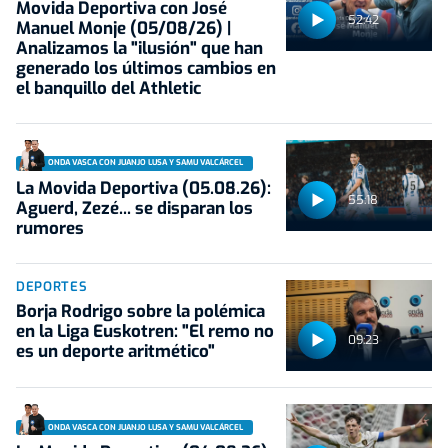
Movida Deportiva con José
52:42
Manuel Monje (05/08/26) |
Analizamos la "ilusión" que han
generado los últimos cambios en
el banquillo del Athletic
ONDA VASCA CON JUANJO LUSA Y SAMU VALCÁRCEL
La Movida Deportiva (05.08.26):
55:18
Aguerd, Zezé... se disparan los
rumores
DEPORTES
Borja Rodrigo sobre la polémica
en la Liga Euskotren: "El remo no
09:23
es un deporte aritmético"
ONDA VASCA CON JUANJO LUSA Y SAMU VALCÁRCEL