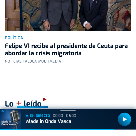
POLÍTICA
Felipe VI recibe al presidente de Ceuta para
abordar la crisis migratoria
NOTICIAS TALDEA MULTIMEDIA
+
Lo
leído
00:00 - 06:00
EN DIRECTO
ACTUALIDAD
Made in Onda Vasca
Hallan muerto a un recién nacido en un armario
después de que su madre ingresara en el