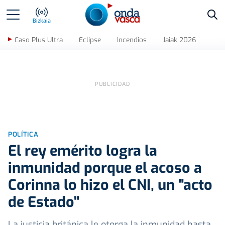
Bus
Bizkaia
Caso Plus Ultra
Eclipse
Incendios
Jaiak 2026
POLÍTICA
El rey emérito logra la
inmunidad porque el acoso a
Corinna lo hizo el CNI, un "acto
de Estado"
La justicia británica le otorga la inmunidad hasta