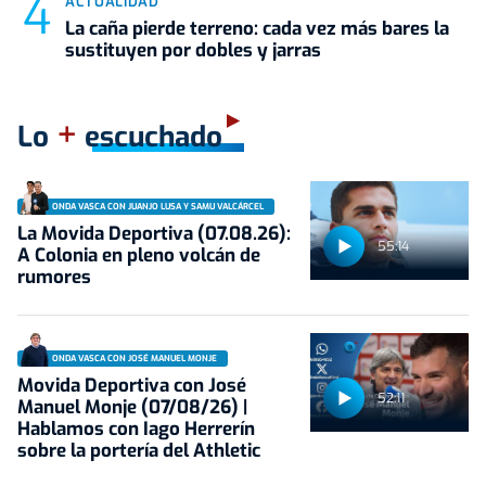
ACTUALIDAD
La caña pierde terreno: cada vez más bares la
sustituyen por dobles y jarras
+
Lo
escuchado
ONDA VASCA CON JUANJO LUSA Y SAMU VALCÁRCEL
La Movida Deportiva (07.08.26):
55:14
A Colonia en pleno volcán de
rumores
ONDA VASCA CON JOSÉ MANUEL MONJE
Movida Deportiva con José
52:11
Manuel Monje (07/08/26) |
Hablamos con Iago Herrerín
sobre la portería del Athletic