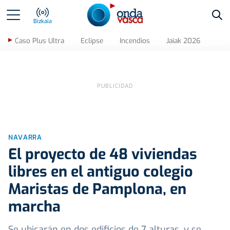
Bus
Bizkaia
Caso Plus Ultra
Eclipse
Incendios
Jaiak 2026
NAVARRA
El proyecto de 48 viviendas
libres en el antiguo colegio
Maristas de Pamplona, en
marcha
Se ubicarán en dos edificios de 7 alturas, y se