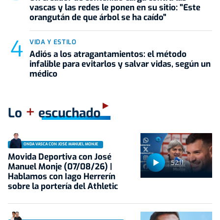
vascas y las redes le ponen en su sitio: "Este
orangután de que árbol se ha caído"
VIDA Y ESTILO
Adiós a los atragantamientos: el método
infalible para evitarlos y salvar vidas, según un
médico
+
Lo
escuchado
ONDA VASCA CON JOSÉ MANUEL MONJE
Movida Deportiva con José
52:11
Manuel Monje (07/08/26) |
Hablamos con Iago Herrerín
sobre la portería del Athletic