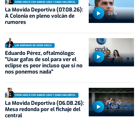
ONDA VASCA CON JUANJO LUSA Y SAMU VALCÁRCEL
La Movida Deportiva (07.08.26):
55:14
A Colonia en pleno volcán de
rumores
LAS MAÑANAS DE ONDA VASCA
Eduardo Pérez, oftalmólogo:
26:43
"Usar gafas de sol para ver el
eclipse es peor incluso que si no
nos ponemos nada"
ONDA VASCA CON JUANJO LUSA Y SAMU VALCÁRCEL
La Movida Deportiva (06.08.26):
54:50
Mesa redonda por el fichaje del
central