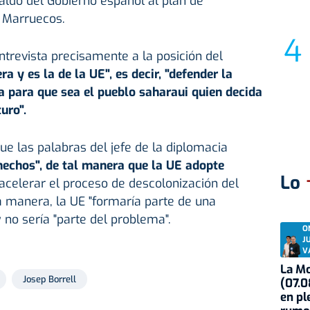
paldo del Gobierno español al plan de
 Marruecos.
ntrevista precisamente a la posición del
a y es la de la UE", es decir, "defender la
a para que sea el pueblo saharaui quien decida
uro".
ue las palabras del jefe de la diplomacia
hechos", de tal manera que la UE adopte
Lo
acelerar el proceso de descolonización del
a manera, la UE "formaría parte de una
 no sería "parte del problema".
O
J
V
La Mo
Josep Borrell
(07.0
en pl