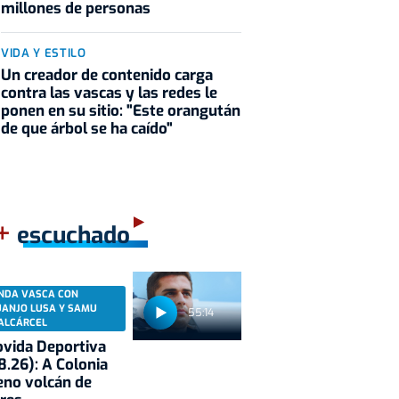
millones de personas
VIDA Y ESTILO
Un creador de contenido carga
contra las vascas y las redes le
ponen en su sitio: "Este orangután
de que árbol se ha caído"
+
escuchado
NDA VASCA CON
UANJO LUSA Y SAMU
55:14
ALCÁRCEL
vida Deportiva
8.26): A Colonia
eno volcán de