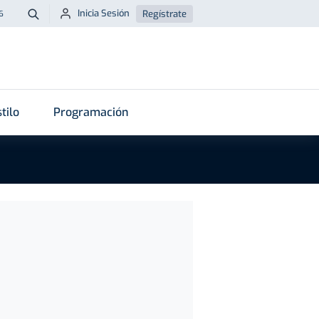
Inicia Sesión
Regístrate
6
Buscar
tilo
Programación