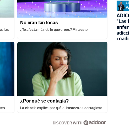
L
V
ADIC
"Las 
No eran tan locas
enfe
ue las
¿Te afecta más de lo que crees? Mira esto
adicc
coadi
¿Por qué se contagia?
tes
La ciencia explica por qué el bostezo es contagioso
DISCOVER WITH