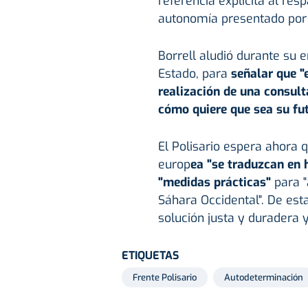
referencia explícita al res
autonomía presentado por
Borrell aludió durante su e
Estado, para
señalar que "er
realización de una consult
cómo quiere que sea su fut
El Polisario espera ahora q
europ
ea "se traduzcan en 
"medidas prácticas"
para "
Sáhara Occidental". De est
solución justa y duradera y
ETIQUETAS
Frente Polisario
Autodeterminación