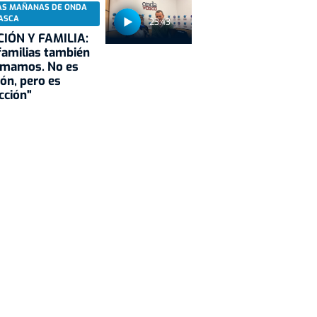
AS MAÑANAS DE ONDA
ASCA
23:43
CIÓN Y FAMILIA:
familias también
rmamos. No es
ión, pero es
cción"