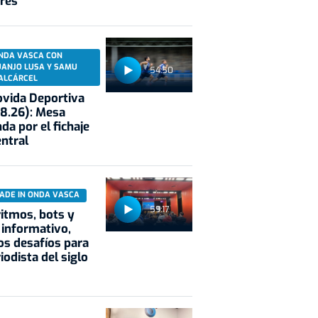
res
NDA VASCA CON
UANJO LUSA Y SAMU
54:50
ALCÁRCEL
vida Deportiva
8.26): Mesa
da por el fichaje
entral
ADE IN ONDA VASCA
59:17
itmos, bots y
 informativo,
s desafíos para
riodista del siglo