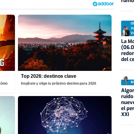
rumo
O
J
V
La Mo
(06.0
redon
del c
Top 2026: destinos clave
M
¡Cómo
Inspírate y elige tu próximo destino para 2026
Algor
ruido
nuevo
el pe
XXI