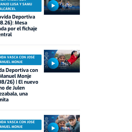
UANJO LUSA Y SAMU
54:50
ALCÁRCEL
vida Deportiva
8.26): Mesa
da por el fichaje
entral
NDA VASCA CON JOSÉ
ANUEL MONJE
51:59
a Deportiva con
 Manuel Monje
8/26) | El nuevo
no de Julen
ezabala, una
nita
NDA VASCA CON JOSÉ
ANUEL MONJE
52:42