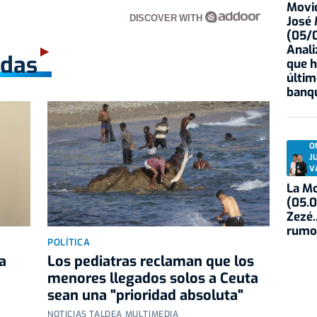
Movid
DISCOVER WITH
José
(05/0
Anali
adas
que h
últim
banqu
O
J
V
La Mo
(05.0
Zezé.
rumo
POLÍTICA
a
Los pediatras reclaman que los
menores llegados solos a Ceuta
sean una "prioridad absoluta"
NOTICIAS TALDEA MULTIMEDIA