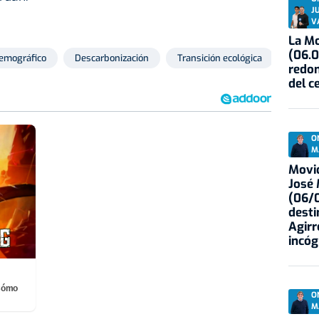
J
V
La Mo
(06.0
emográfico
Descarbonización
Transición ecológica
redon
del c
O
M
Movid
José
(06/0
desti
Agirr
incóg
¡Cómo
O
M