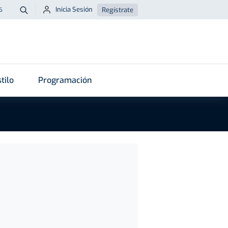
Inicia Sesión
Regístrate
6
Buscar
tilo
Programación