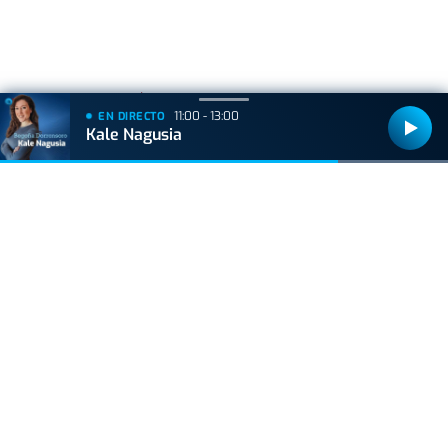
+
Lo
leído
11:00 - 13:00
EN DIRECTO
Kale Nagusia
ACTUALIDAD
Hallan muerto a un recién nacido en un armario
después de que su madre ingresara en el
hospital por una hemorragia
BIZKAIA
Sorpresa en Bakio: un pequeño tiburón obliga a
cerrar la playa durante una hora
GIPUZKOA
Muere un trabajador forestal de 44 años en
Azkoitia tras ser golpeado por un tronco