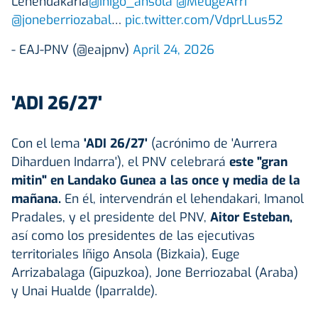
Lehendakaria
@inigo_ansola
@MeugeArri
@joneberriozabal
…
pic.twitter.com/VdprLLus52
- EAJ-PNV (@eajpnv)
April 24, 2026
'ADI 26/27'
Con el lema
'ADI 26/27'
(acrónimo de 'Aurrera
Diharduen Indarra'), el PNV celebrará
este "gran
mitin" en Landako Gunea a las once y media de la
mañana.
En él, intervendrán el lehendakari, Imanol
Pradales, y el presidente del PNV,
Aitor Esteban
,
así como los presidentes de las ejecutivas
territoriales Iñigo Ansola (Bizkaia), Euge
Arrizabalaga (Gipuzkoa), Jone Berriozabal (Araba)
y Unai Hualde (Iparralde).