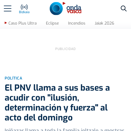
Bus
Bizkaia
Caso Plus Ultra
Eclipse
Incendios
Jaiak 2026
POLÍTICA
El PNV llama a sus bases a
acudir con "ilusión,
determinación y fuerza" al
acto del domingo
Ipiñazar llama a toda la familia jeltzale a mostrar