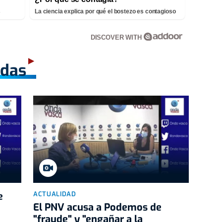
s
La ciencia explica por qué el bostezo es contagioso
DISCOVER WITH
adas
e
ACTUALIDAD
El PNV acusa a Podemos de
"fraude" y "engañar a la