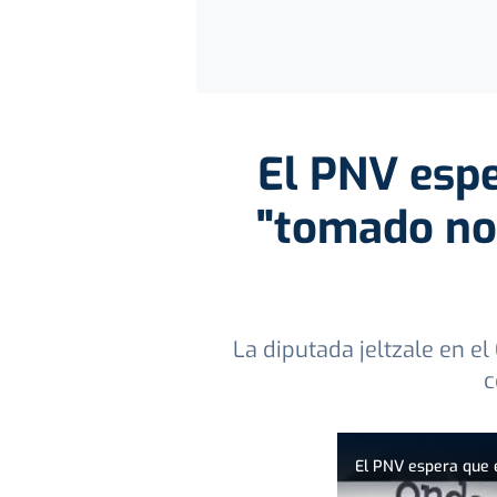
El PNV espe
"tomado not
La diputada jeltzale en 
c
El PNV espera que e