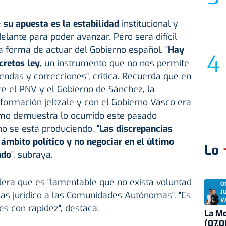
e
su
apuesta es la estabilidad
institucional y
lante para poder avanzar. Pero será difícil
ta forma de actuar del Gobierno español. "
Hay
cretos ley
, un instrumento que no nos permite
ndas y correcciones", critica. Recuerda que en
e el PNV y el Gobierno de Sánchez, la
 formación jeltzale y con el Gobierno Vasco era
como demuestra lo ocurrido este pasado
o se está produciendo. "
Las discrepancias
 ámbito político y no negociar en el último
Lo
ndo
", subraya.
dera que es "lamentable que no exista voluntad
O
J
uas jurídico a las Comunidades Autónomas". "Es
V
s con rapidez", destaca.
La Mo
(07.0