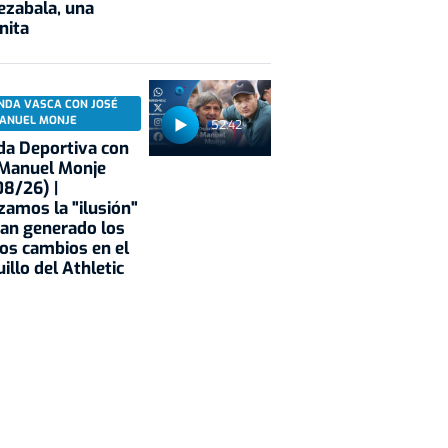
ezabala, una
nita
NDA VASCA CON JOSÉ
ANUEL MONJE
52:42
a Deportiva con
 Manuel Monje
8/26) |
zamos la "ilusión"
an generado los
os cambios en el
illo del Athletic