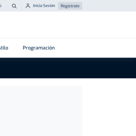
Inicia Sesión
Regístrate
6
Buscar
tilo
Programación