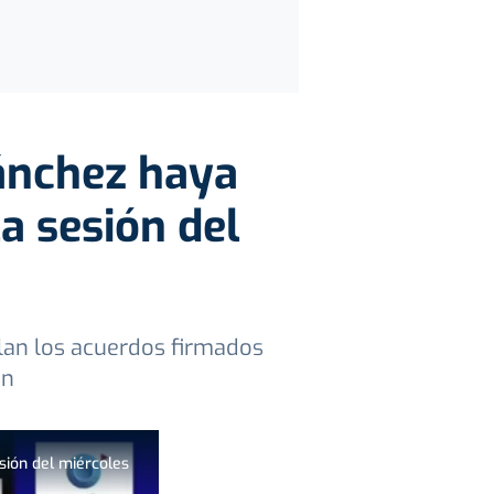
Sánchez haya
a sesión del
lan los acuerdos firmados
ón
sión del miércoles