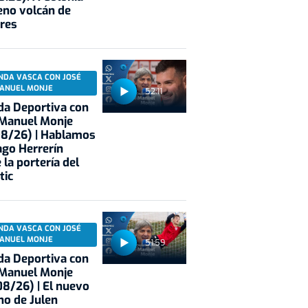
eno volcán de
res
NDA VASCA CON JOSÉ
ANUEL MONJE
52:11
a Deportiva con
 Manuel Monje
08/26) | Hablamos
ago Herrerín
 la portería del
tic
NDA VASCA CON JOSÉ
ANUEL MONJE
51:59
a Deportiva con
 Manuel Monje
8/26) | El nuevo
no de Julen