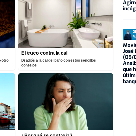
Agirr
incóg
O
M
Movid
José
El truco contra la cal
(05/0
 otro
Di adiós a la cal del baño con estos sencillos
Anali
consejos
que h
últim
banqu
¿Por qué se contagia?