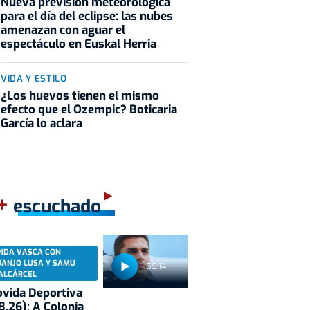
Nueva previsión meteorológica
para el día del eclipse: las nubes
amenazan con aguar el
espectáculo en Euskal Herria
VIDA Y ESTILO
¿Los huevos tienen el mismo
efecto que el Ozempic? Boticaria
García lo aclara
+
escuchado
NDA VASCA CON
UANJO LUSA Y SAMU
55:14
ALCÁRCEL
vida Deportiva
8.26): A Colonia