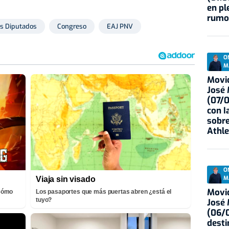
en pl
rumo
os Diputados
Congreso
EAJ PNV
O
M
Movid
José
(07/
con I
sobre
Athle
O
M
Viaja sin visado
Movid
¡Cómo
Los pasaportes que más puertas abren ¿está el
tuyo?
José
(06/0
desti