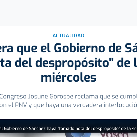
ACTUALIDAD
ra que el Gobierno de 
a del despropósito" de l
miércoles
el Congreso Josune Gorospe reclama que se cump
on el PNV y que haya una verdadera interlocuci
l Gobierno de Sánchez haya "tomado nota del despropósito" de la se