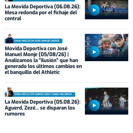
La Movida Deportiva (06.08.26):
54:50
Mesa redonda por el fichaje del
central
ONDA VASCA CON JOSÉ MANUEL MONJE
Movida Deportiva con José
52:42
Manuel Monje (05/08/26) |
Analizamos la "ilusión" que han
generado los últimos cambios en
el banquillo del Athletic
ONDA VASCA CON JUANJO LUSA Y SAMU VALCÁRCEL
La Movida Deportiva (05.08.26):
55:18
Aguerd, Zezé... se disparan los
rumores