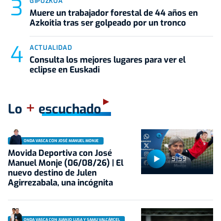
GIPUZKOA
Muere un trabajador forestal de 44 años en
Azkoitia tras ser golpeado por un tronco
ACTUALIDAD
Consulta los mejores lugares para ver el
eclipse en Euskadi
+
Lo
escuchado
ONDA VASCA CON JOSÉ MANUEL MONJE
Movida Deportiva con José
51:59
Manuel Monje (06/08/26) | El
nuevo destino de Julen
Agirrezabala, una incógnita
ONDA VASCA CON JUANJO LUSA Y SAMU VALCÁRCEL