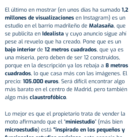
El último en mostrar (en unos días ha sumado
1,2
millones de visualizaciones
en Instagram) es un
estudio en el barrio madrileño de
Malasaña
, que
se publicita en
Idealista
y cuyo anuncio sigue ahí
pese al revuelo que ha creado. Pone que es un
bajo interior
de
12 metros cuadrados
, que ya es
una miseria, pero deben de ser 12 construidos,
porque en la descripción ya los rebaja a
8 metros
cuadrados
, lo que casa más con las imágenes. El
precio:
105.000 euros
. Será difícil encontrar algo
más barato en el centro de Madrid, pero también
algo más
claustrofóbico
.
Lo mejor es que el propietario trata de vender la
moto afirmando que el “
miniestudio
” (más bien
microestudio
) está
“inspirado en los pequeños y