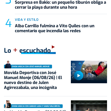
Sorpresa en Bakio: un pequeño tiburón obliga a
cerrar la playa durante una hora
VIDA Y ESTILO
Alba Carrillo fulmina a Vito Quiles con un
comentario que incendia las redes
+
Lo
escuchado
ONDA VASCA CON JOSÉ MANUEL MONJE
Movida Deportiva con José
51:59
Manuel Monje (06/08/26) | El
nuevo destino de Julen
Agirrezabala, una incógnita
ONDA VASCA CON JUANJO LUSA Y SAMU VALCÁRCEL