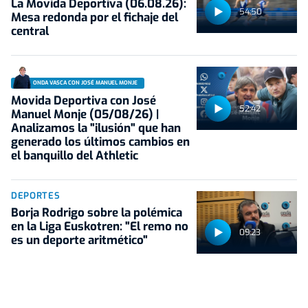
La Movida Deportiva (06.08.26):
54:50
Mesa redonda por el fichaje del
central
ONDA VASCA CON JOSÉ MANUEL MONJE
Movida Deportiva con José
52:42
Manuel Monje (05/08/26) |
Analizamos la "ilusión" que han
generado los últimos cambios en
el banquillo del Athletic
DEPORTES
Borja Rodrigo sobre la polémica
en la Liga Euskotren: "El remo no
09:23
es un deporte aritmético"