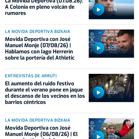
La Movida Deportiva (07.08.26):
A Colonia en pleno volcán de
55:14
rumores
LA MOVIDA DEPORTIVA BIZKAIA
Movida Deportiva con José
Manuel Monje (07/08/26) |
52:11
Hablamos con Iago Herrerín
sobre la portería del Athletic
ENTREVISTAS DE ARRUTI
El aumento del ruido festivo
durante el verano pone en jaque
22:36
el descanso de los vecinos en los
barrios céntricos
LA MOVIDA DEPORTIVA BIZKAIA
Movida Deportiva con José
Manuel Monje (06/08/26) | El
51:59