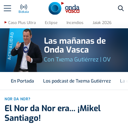
Bus
Bizkaia
Caso Plus Ultra
Eclipse
Incendios
Jaiak 2026
ACTUALIDAD
Las mañanas de
Onda Vasca
Con Txema Gutiérrez | OV
En Portada
Los podcast de Txema Gutiérrez
La 
NOR DA NOR?
El Nor da Nor era... ¡Mikel
Santiago!