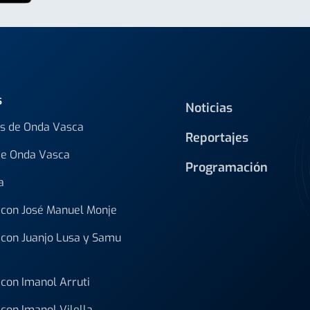
s
Noticias
s de Onda Vasca
Reportajes
de Onda Vasca
Programación
a
con José Manuel Monje
con Juanjo Lusa y Samu
con Imanol Arruti
con Imanol Vilella