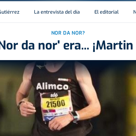
Gutiérrez
La entrevista del día
El editorial
N
NOR DA NOR?
'Nor da nor' era... ¡Martin 