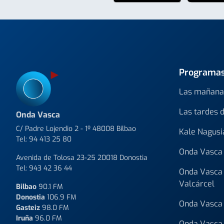
Programa
Las mañana
Las tardes 
Onda Vasca
C/ Padre Lojendio 2 - 1º 48008 Bilbao
Kale Nagusi
Tel:
94 413 25 80
Onda Vasca 
Avenida de Tolosa 23-25 20018 Donostia
Tel:
943 42 36 44
Onda Vasca 
Valcárcel
Bilbao
90.1 FM
Donostia
106.9 FM
Onda Vasca 
Gasteiz
98.0 FM
Iruña
96.0 FM
Onda Vasca 