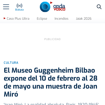
Bus
Bizkaia
Caso Plus Ultra
Eclipse
Incendios
Jaiak 2026
CULTURA
El Museo Guggenheim Bilbao
expone del 10 de febrero al 28
de mayo una muestra de Joan
Miró
'Joan Miró. La realidad absoluta. Paris, 1920-1945'