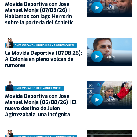
Movida Deportiva con José
52:11
Manuel Monje (07/08/26) |
Hablamos con Iago Herrerín
sobre la portería del Athletic
ONDA VASCA CON JUANJO LUSA Y SAMU VALCÁRCEL
La Movida Deportiva (07.08.26):
55:14
A Colonia en pleno volcán de
rumores
ONDA VASCA CON JOSÉ MANUEL MONJE
Movida Deportiva con José
51:59
Manuel Monje (06/08/26) | El
nuevo destino de Julen
Agirrezabala, una incógnita