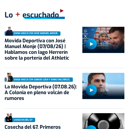
+
Lo
escuchado
ONDA VASCA CON JOSÉ MANUEL MONJE
Movida Deportiva con José
52:11
Manuel Monje (07/08/26) |
Hablamos con Iago Herrerín
sobre la portería del Athletic
ONDA VASCA CON JUANJO LUSA Y SAMU VALCÁRCEL
La Movida Deportiva (07.08.26):
55:14
A Colonia en pleno volcán de
rumores
COSECHA DEL 67
Cosecha del 67. Primeros