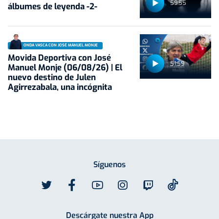
59:55
álbumes de leyenda -2-
ONDA VASCA CON JOSÉ MANUEL MONJE
Movida Deportiva con José
51:59
Manuel Monje (06/08/26) | El
nuevo destino de Julen
Agirrezabala, una incógnita
Síguenos
Descárgate nuestra App