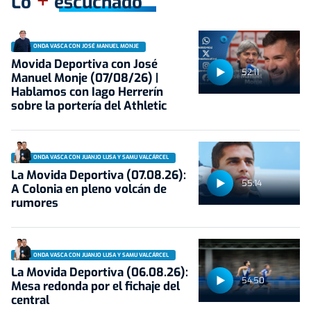
+
Lo
escuchado
ONDA VASCA CON JOSÉ MANUEL MONJE
Movida Deportiva con José
52:11
Manuel Monje (07/08/26) |
Hablamos con Iago Herrerín
sobre la portería del Athletic
ONDA VASCA CON JUANJO LUSA Y SAMU VALCÁRCEL
La Movida Deportiva (07.08.26):
55:14
A Colonia en pleno volcán de
rumores
ONDA VASCA CON JUANJO LUSA Y SAMU VALCÁRCEL
La Movida Deportiva (06.08.26):
54:50
Mesa redonda por el fichaje del
central