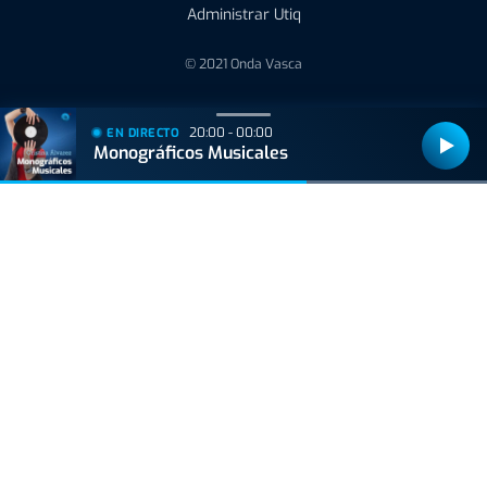
Administrar Utiq
© 2021 Onda Vasca
20:00 - 00:00
EN DIRECTO
Monográficos Musicales
Bizkaiko Foru Aldundiak finantzatu du proiektu hau, 2021eko Suspertze
Adimentsua Programaren barruan.
Este proyecto ha sido financiado por la Diputación Foral de Bizkaia