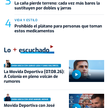
La caña pierde terreno: cada vez más bares la
sustituyen por dobles y jarras
VIDA Y ESTILO
Prohibido el plátano para personas que toman
estos medicamentos
+
Lo
escuchado
ONDA VASCA CON JUANJO LUSA Y SAMU VALCÁRCEL
La Movida Deportiva (07.08.26):
55:14
A Colonia en pleno volcán de
rumores
ONDA VASCA CON JOSÉ MANUEL MONJE
Movida Deportiva con José