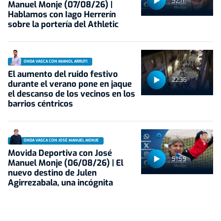
52:11
Manuel Monje (07/08/26) |
Hablamos con Iago Herrerín
sobre la portería del Athletic
ONDA VASCA CON IMANOL ARRUTI
El aumento del ruido festivo
22:36
durante el verano pone en jaque
el descanso de los vecinos en los
barrios céntricos
ONDA VASCA CON JOSÉ MANUEL MONJE
Movida Deportiva con José
51:59
Manuel Monje (06/08/26) | El
nuevo destino de Julen
Agirrezabala, una incógnita