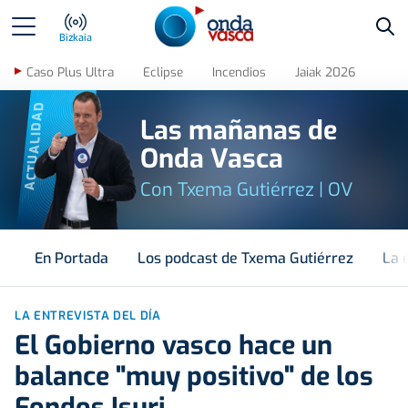
Bus
Bizkaia
Caso Plus Ultra
Eclipse
Incendios
Jaiak 2026
ACTUALIDAD
Las mañanas de
Onda Vasca
Con Txema Gutiérrez | OV
En Portada
Los podcast de Txema Gutiérrez
La 
LA ENTREVISTA DEL DÍA
El Gobierno vasco hace un
balance "muy positivo" de los
Fondos Isuri