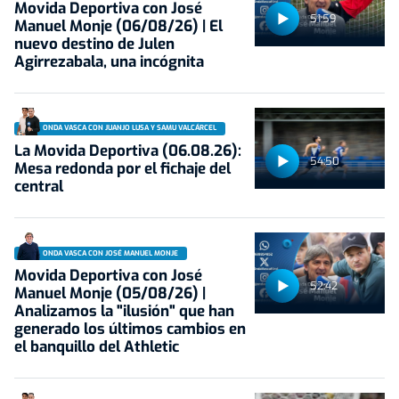
Movida Deportiva con José
51:59
Manuel Monje (06/08/26) | El
nuevo destino de Julen
Agirrezabala, una incógnita
ONDA VASCA CON JUANJO LUSA Y SAMU VALCÁRCEL
La Movida Deportiva (06.08.26):
54:50
Mesa redonda por el fichaje del
central
ONDA VASCA CON JOSÉ MANUEL MONJE
Movida Deportiva con José
52:42
Manuel Monje (05/08/26) |
Analizamos la "ilusión" que han
generado los últimos cambios en
el banquillo del Athletic