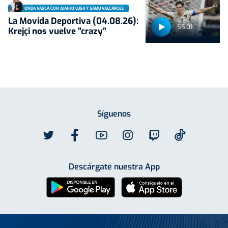
ONDA VASCA CON JUANJO LUSA Y SAMU VALCÁRCEL
La Movida Deportiva (04.08.26):
55:01
Krejçi nos vuelve "crazy"
Síguenos
Descárgate nuestra App