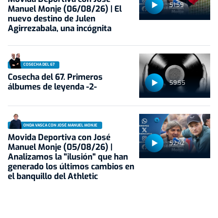
51:59
Manuel Monje (06/08/26) | El
nuevo destino de Julen
Agirrezabala, una incógnita
COSECHA DEL 67
Cosecha del 67. Primeros
59:55
álbumes de leyenda -2-
ONDA VASCA CON JOSÉ MANUEL MONJE
Movida Deportiva con José
52:42
Manuel Monje (05/08/26) |
Analizamos la "ilusión" que han
generado los últimos cambios en
el banquillo del Athletic