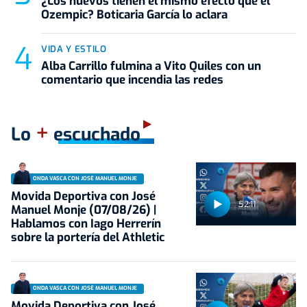
¿Los huevos tienen el mismo efecto que el
Ozempic? Boticaria García lo aclara
VIDA Y ESTILO
Alba Carrillo fulmina a Vito Quiles con un
comentario que incendia las redes
+
Lo
escuchado
ONDA VASCA CON JOSÉ MANUEL MONJE
Movida Deportiva con José
52:11
Manuel Monje (07/08/26) |
Hablamos con Iago Herrerín
sobre la portería del Athletic
ONDA VASCA CON JOSÉ MANUEL MONJE
Movida Deportiva con José