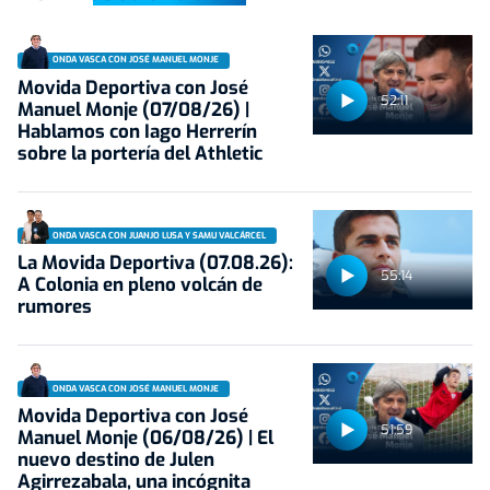
ONDA VASCA CON JOSÉ MANUEL MONJE
Movida Deportiva con José
52:11
Manuel Monje (07/08/26) |
Hablamos con Iago Herrerín
sobre la portería del Athletic
ONDA VASCA CON JUANJO LUSA Y SAMU VALCÁRCEL
La Movida Deportiva (07.08.26):
55:14
A Colonia en pleno volcán de
rumores
ONDA VASCA CON JOSÉ MANUEL MONJE
Movida Deportiva con José
51:59
Manuel Monje (06/08/26) | El
nuevo destino de Julen
Agirrezabala, una incógnita