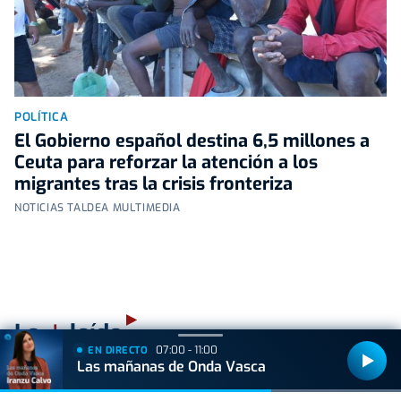
POLÍTICA
El Gobierno español destina 6,5 millones a
Ceuta para reforzar la atención a los
migrantes tras la crisis fronteriza
NOTICIAS TALDEA MULTIMEDIA
+
Lo
leído
07:00 - 11:00
EN DIRECTO
Las mañanas de Onda Vasca
GIPUZKOA
Muere un trabajador forestal de 44 años en