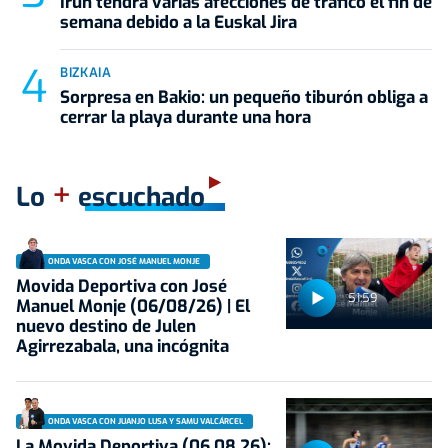
Irun tendrá varias afecciones de tráfico el fin de
semana debido a la Euskal Jira
BIZKAIA
Sorpresa en Bakio: un pequeño tiburón obliga a
cerrar la playa durante una hora
+
Lo
escuchado
ONDA VASCA CON JOSÉ MANUEL MONJE
Movida Deportiva con José
51:59
Manuel Monje (06/08/26) | El
nuevo destino de Julen
Agirrezabala, una incógnita
ONDA VASCA CON JUANJO LUSA Y SAMU VALCÁRCEL
La Movida Deportiva (06.08.26):