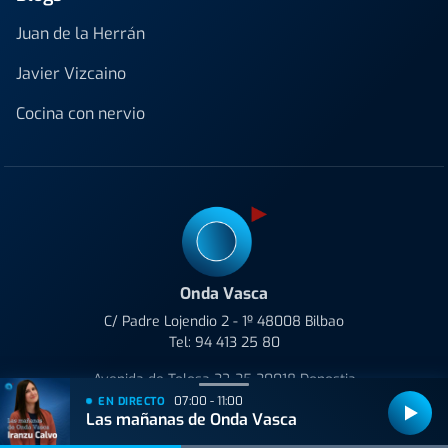
Juan de la Herrán
Javier Vizcaino
Cocina con nervio
Onda Vasca
C/ Padre Lojendio 2 - 1º 48008 Bilbao
Tel:
94 413 25 80
Avenida de Tolosa 23-25 20018 Donostia
Tel:
943 42 36 44
07:00 - 11:00
EN DIRECTO
Las mañanas de Onda Vasca
Bilbao
90.1 FM