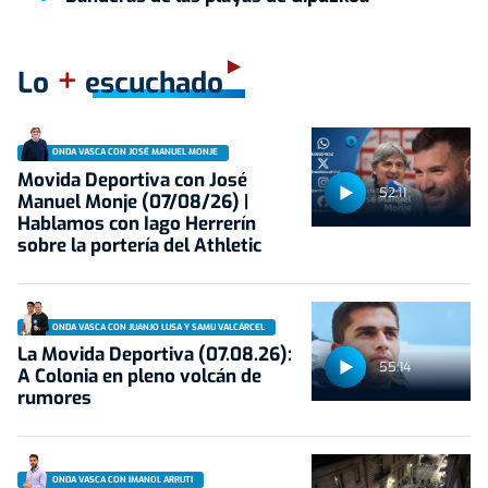
+
Lo
escuchado
ONDA VASCA CON JOSÉ MANUEL MONJE
Movida Deportiva con José
52:11
Manuel Monje (07/08/26) |
Hablamos con Iago Herrerín
sobre la portería del Athletic
ONDA VASCA CON JUANJO LUSA Y SAMU VALCÁRCEL
La Movida Deportiva (07.08.26):
55:14
A Colonia en pleno volcán de
rumores
ONDA VASCA CON IMANOL ARRUTI