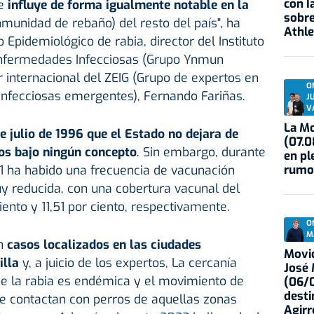
con I
ue
influye de forma igualmente notable en la
sobre
nmunidad de rebaño) del resto del país", ha
Athle
o Epidemiológico de rabia, director del Instituto
Enfermedades Infecciosas (Grupo Ynmun
 internacional del ZEIG (Grupo de expertos en
O
nfecciosas emergentes), Fernando Fariñas.
J
V
La Mo
 julio de 1996 que el Estado no dejara de
(07.0
tos bajo ningún concepto
. Sin embargo, durante
en pl
rumo
1 ha habido una frecuencia de vacunación
uy reducida, con una cobertura vacunal del
ciento y 11,51 por ciento, respectivamente.
O
M
en
casos localizados en las ciudades
Movid
illa
y, a juicio de los expertos, La cercanía
José
e la rabia es endémica y el movimiento de
(06/0
desti
 contactan con perros de aquellas zonas
Agirr