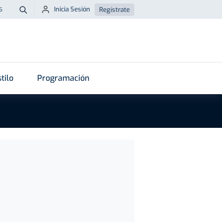
Inicia Sesión
Regístrate
6
Buscar
tilo
Programación