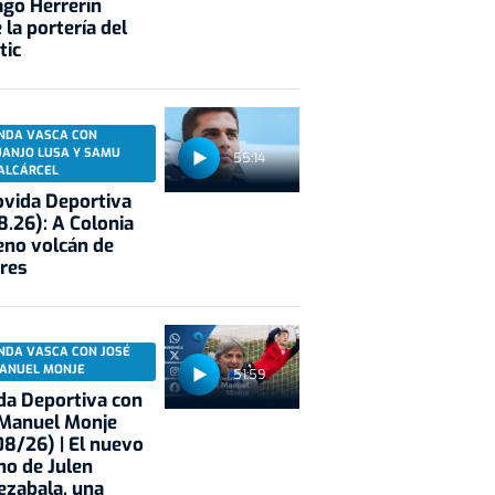
ago Herrerín
 la portería del
tic
NDA VASCA CON
UANJO LUSA Y SAMU
55:14
ALCÁRCEL
vida Deportiva
8.26): A Colonia
eno volcán de
res
NDA VASCA CON JOSÉ
ANUEL MONJE
51:59
a Deportiva con
 Manuel Monje
8/26) | El nuevo
no de Julen
ezabala, una