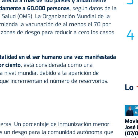
d
afecta a más de 150 países y anualmente
damente a 60.000 personas
, según datos de la
 Salud (OMS). La Organización Mundial de la
mienda la vacunación de al menos el 70 por
 zonas de riesgo para reducir a cero los casos
talidad en el ser humano una vez manifestada
or ciento,
está considerada como una
nivel mundial debido a la aparición de
 que incrementan el número de reservorios.
Lo
O
M
Movid
nteras. Un porcentaje de inmunización menor
José
 es un riesgo para la comunidad autónoma que
(07/