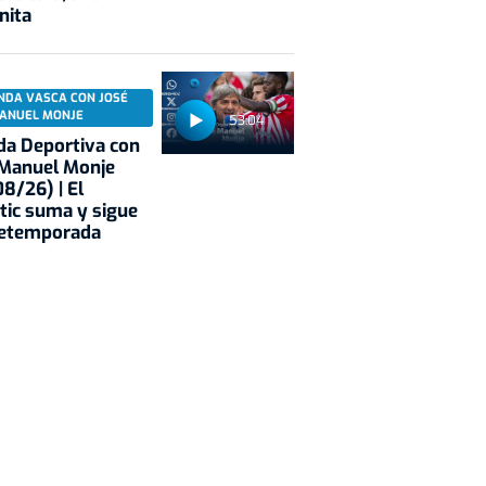
nita
NDA VASCA CON JOSÉ
ANUEL MONJE
53:04
a Deportiva con
 Manuel Monje
8/26) | El
tic suma y sigue
retemporada
ud