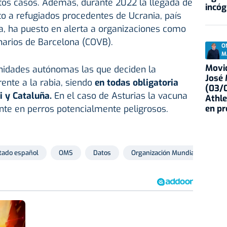
stos casos. Además, durante 2022 la llegada de
incóg
o a refugiados procedentes de Ucrania, país
a, ha puesto en alerta a organizaciones como
inarios de Barcelona (COVB).
O
M
Movid
nidades autónomas las que deciden la
José
ente a la rabia, siendo
en todas obligatoria
(03/0
i y Cataluña.
En el caso de Asturias la vacuna
Athle
en p
nte en perros potencialmente peligrosos.
tado español
OMS
Datos
Organización Mundial de la Sal