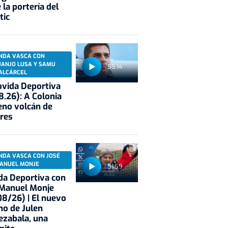
 la portería del
tic
NDA VASCA CON
UANJO LUSA Y SAMU
55:14
ALCÁRCEL
vida Deportiva
8.26): A Colonia
eno volcán de
res
NDA VASCA CON JOSÉ
ANUEL MONJE
51:59
a Deportiva con
 Manuel Monje
8/26) | El nuevo
no de Julen
ezabala, una