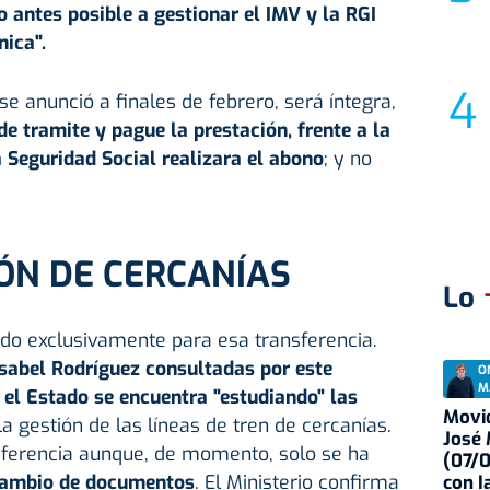
o antes posible a gestionar el IMV y la RGI
nica".
e anunció a finales de febrero, será íntegra,
de tramite y pague la prestación, frente a la
a Seguridad Social realizara el abono
; y no
.
ÓN DE CERCANÍAS
Lo
do exclusivamente para esa transferencia.
Isabel Rodríguez consultadas por este
O
M
 el Estado se encuentra "estudiando" las
Movid
la gestión de las líneas de tren de cercanías.
José
nsferencia aunque, de momento, solo se ha
(07/
rcambio de documentos
. El Ministerio confirma
con I