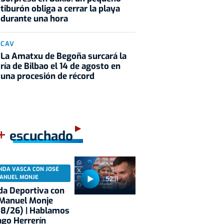
tiburón obliga a cerrar la playa
durante una hora
CAV
La Amatxu de Begoña surcará la
ría de Bilbao el 14 de agosto en
una procesión de récord
+
escuchado
NDA VASCA CON JOSÉ
ANUEL MONJE
52:11
a Deportiva con
 Manuel Monje
08/26) | Hablamos
ago Herrerín