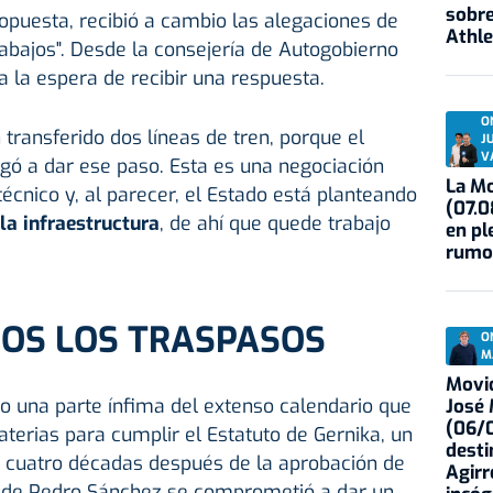
sobre
ropuesta, recibió a cambio las alegaciones de
Athle
rabajos". Desde la consejería de Autogobierno
 la espera de recibir una respuesta.
O
 transferido dos líneas de tren, porque el
J
V
ligó a dar ese paso. Esta es una negociación
La Mo
écnico y, al parecer, el Estado está planteando
(07.0
 la infraestructura
, de ahí que quede trabajo
en pl
rumo
OS LOS TRASPASOS
O
M
Movid
o una parte ínfima del extenso calendario que
José
(06/0
terias para cumplir el Estatuto de Gernika, un
desti
o cuatro décadas después de la aprobación de
Agirr
ol de Pedro Sánchez se comprometió a dar un