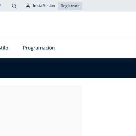
Inicia Sesión
Regístrate
6
Buscar
tilo
Programación