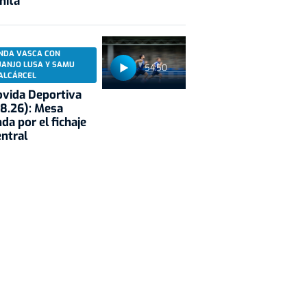
nita
NDA VASCA CON
UANJO LUSA Y SAMU
54:50
ALCÁRCEL
vida Deportiva
8.26): Mesa
da por el fichaje
entral