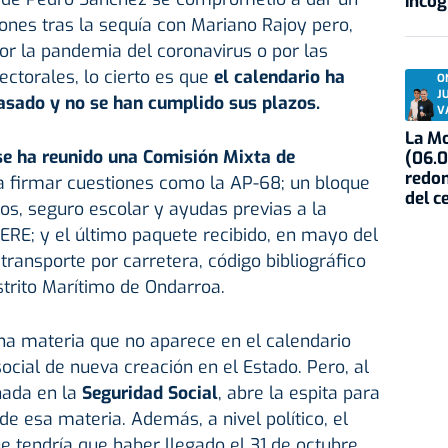
incóg
ones tras la sequía con Mariano Rajoy pero,
por la pandemia del coronavirus o por las
ectorales, lo cierto es que
el calendario ha
O
J
sado y no se han cumplido sus plazos.
V
La Mo
se ha reunido una Comisión Mixta de
(06.0
redon
ra firmar cuestiones como la AP-68; un bloque
del c
s, seguro escolar y ayudas previas a la
ERE; y el último paquete recibido, en mayo del
transporte por carretera, código bibliográfico
istrito Marítimo de Ondarroa.
na materia que no aparece en el calendario
ocial de nueva creación en el Estado. Pero, al
nada en la
Seguridad Social
, abre la espita para
e esa materia. Además, a nivel político, el
e tendría que haber llegado el 31 de octubre