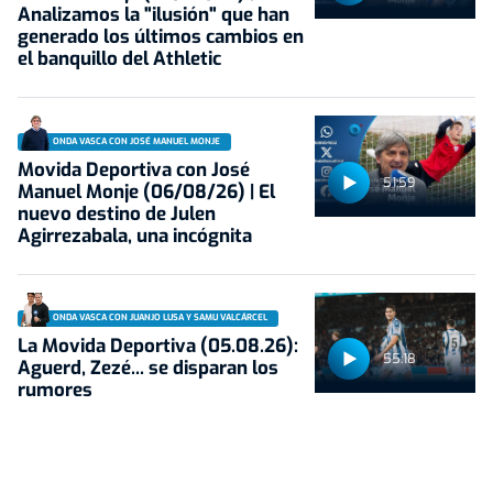
Analizamos la "ilusión" que han
generado los últimos cambios en
el banquillo del Athletic
ONDA VASCA CON JOSÉ MANUEL MONJE
Movida Deportiva con José
51:59
Manuel Monje (06/08/26) | El
nuevo destino de Julen
Agirrezabala, una incógnita
ONDA VASCA CON JUANJO LUSA Y SAMU VALCÁRCEL
La Movida Deportiva (05.08.26):
55:18
Aguerd, Zezé... se disparan los
rumores