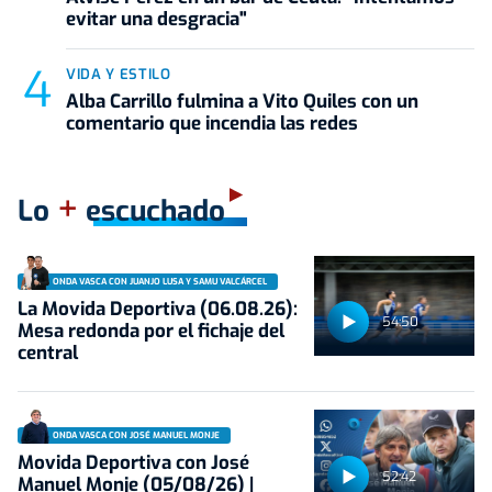
evitar una desgracia"
VIDA Y ESTILO
Alba Carrillo fulmina a Vito Quiles con un
comentario que incendia las redes
+
Lo
escuchado
ONDA VASCA CON JUANJO LUSA Y SAMU VALCÁRCEL
La Movida Deportiva (06.08.26):
54:50
Mesa redonda por el fichaje del
central
ONDA VASCA CON JOSÉ MANUEL MONJE
Movida Deportiva con José
52:42
Manuel Monje (05/08/26) |